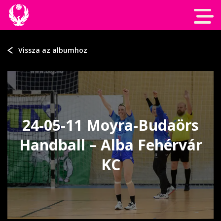
Vissza az albumhoz
24-05-11 Moyra-Budaörs
Handball – Alba Fehérvár
KC