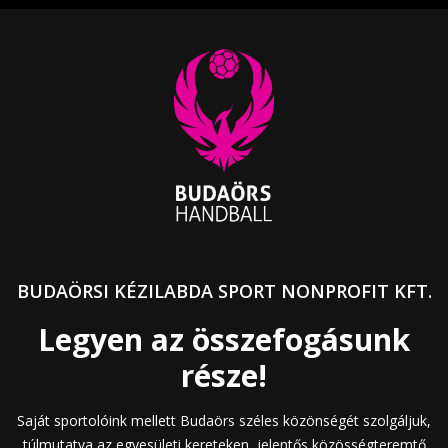
BUDAÖRSI KÉZILABDA SPORT NONPROFIT KFT.
Legyen az összefogásunk
része!
Saját sportolóink mellett Budaörs széles közönségét szolgáljuk,
túlmutatva az egyesületi kereteken, jelentős közösségteremtő