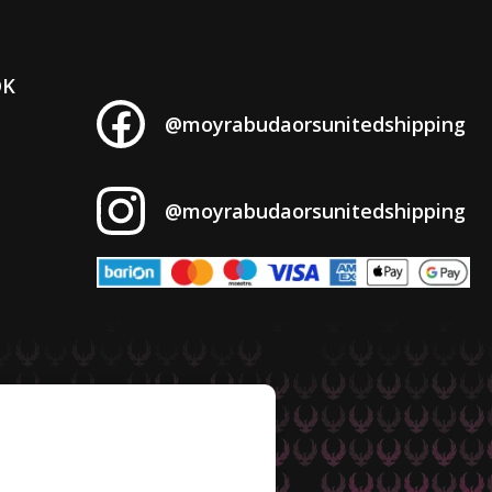
OK
@moyrabudaorsunitedshipping
@moyrabudaorsunitedshipping