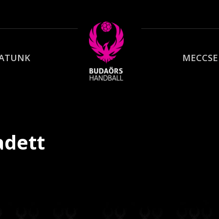
PATUNK
MECCSE
adett