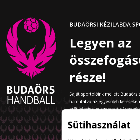
BUDAÖRSI KÉZILABDA SP
Legyen az
összefogá
része!
Saját sportolóink mellett Budaörs 
túlmutatva az egyesületi kereteke
erőt képviselve szeretett városunk
Sütihasználat