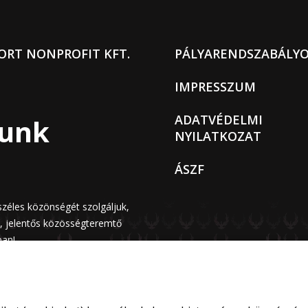
ORT NONPROFIT KFT.
PÁLYARENDSZABÁLY
IMPRESSZUM
ADATVÉDELMI
sunk
NYILATKOZAT
ÁSZF
széles közönségét szolgáljuk,
n, jelentős közösségteremtő
ban!