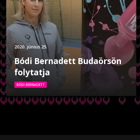
2020. június 25.
Bódi Bernadett Budaörsön
folytatja
BÓDI BERNADETT