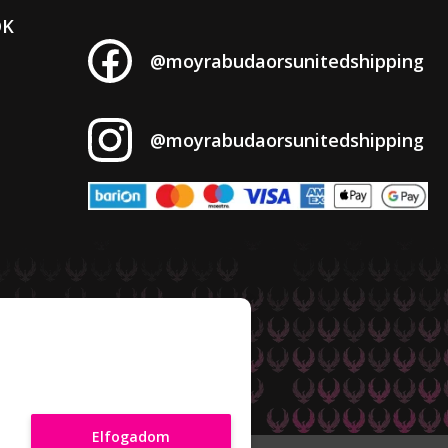
OK
@moyrabudaorsunitedshipping
@moyrabudaorsunitedshipping
Elfogadom