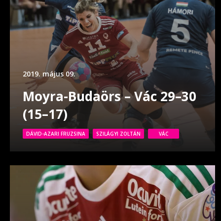
2019. május 09.
Moyra-Budaörs – Vác 29–30
(15–17)
DÁVID-AZARI FRUZSINA
SZILÁGYI ZOLTÁN
VÁC