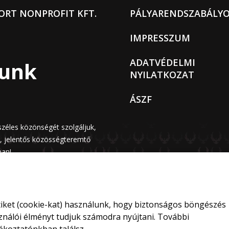
ORT NONPROFIT KFT.
PÁLYARENDSZABÁLY
IMPRESSZUM
ADATVÉDELMI
sunk
NYILATKOZAT
ÁSZF
széles közönségét szolgáljuk,
n, jelentős közösségteremtő
ban!
ket (cookie-kat) használunk, hogy biztonságos böngészés
sználói élményt tudjuk számodra nyújtani. További