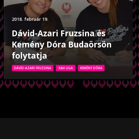
2018. február 19.
Dávid-Azari Fruzsina és
Kemény Dóra Budaörsön
folytatja
DÁVID-AZARI FRUZSINA
K&H LIGA
KEMÉNY DÓRA