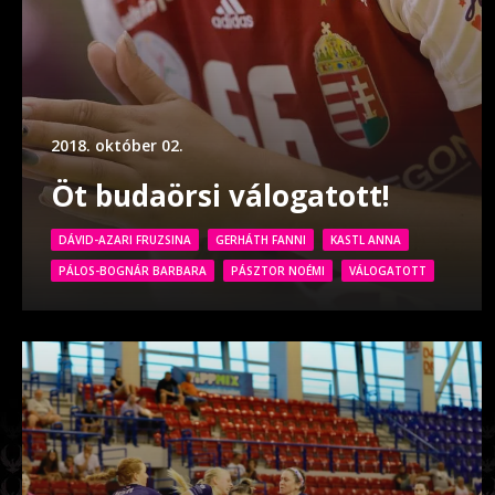
2018. október 02.
Öt budaörsi válogatott!
DÁVID-AZARI FRUZSINA
GERHÁTH FANNI
KASTL ANNA
PÁLOS-BOGNÁR BARBARA
PÁSZTOR NOÉMI
VÁLOGATOTT