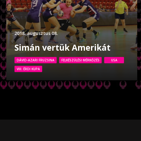
2018. augusztus 08.
Simán vertük Amerikát
DÁVID-AZARI FRUZSINA
FELKÉSZÜLÉSI MÉRKŐZÉS
USA
VIII. ÉRDI KUPA