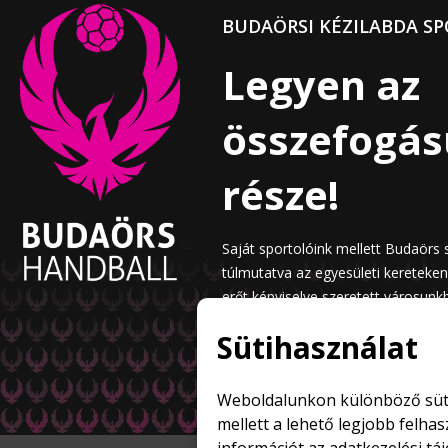
BUDAÖRSI KÉZILABDA SP
Legyen az
összefogá
része!
Saját sportolóink mellett Budaörs 
túlmutatva az egyesületi kereteke
erőt képviselve szeretett városunk
Sütihasználat
Weboldalunkon különböző süti
mellett a lehető legjobb felha