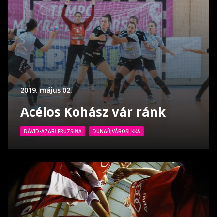
2019. május 02.
Acélos Kohász vár ránk
DÁVID-AZARI FRUZSINA
DUNAÚJVÁROSI KKA