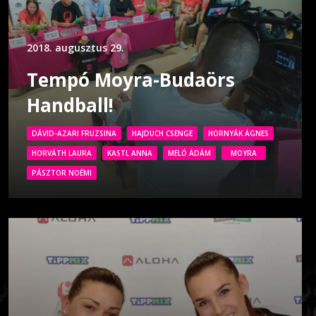
2018. augusztus 29.
Tempó Moyra-Budaörs
Handball!
DÁVID-AZARI FRUZSINA
HAJDUCH CSENGE
HORNYÁK ÁGNES
HORVÁTH LAURA
KASTL ANNA
MELÓ ÁDÁM
MOYRA
PÁSZTOR NOÉMI