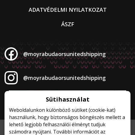
ADATVÉDELMI NYILATKOZAT
ÁSZF
@moyrabudaorsunitedshipping
@moyrabudaorsunitedshipping
Sütihasználat
Weboldalunkon különböző sütiket (cookie-kat)
használunk, hogy biztonságos böngészés mellett a
lehető legjobb felhasználói élményt tudjuk
számodra nyújtani. További információt az
©Budaörsi Kézilabda Sportegyesület 2026. Minden jog