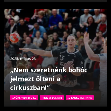
2025. május 23.
„Nem szeretnénk bohóc
jelmezt ölteni a
cirkuszban!”
GYŐRI AUDI ETO KC
PINIZSI ZOLTÁN
SZTANKOVICS KYRA