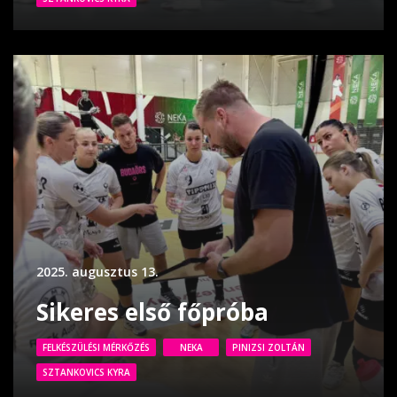
2025. augusztus 13.
Sikeres első főpróba
FELKÉSZÜLÉSI MÉRKŐZÉS
NEKA
PINIZSI ZOLTÁN
SZTANKOVICS KYRA