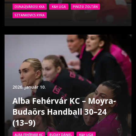
DUNAÚJVÁROSI KKA
K&H LIGA
PINIZSI ZOLTÁN
SZTANKOVICS KYRA
2026. január 10.
Alba Fehérvár KC – Moyra-
Budaörs Handball 30–24
(13–9)
ALBA FEHÉRVÁR KC
BUDAY DÁNIEL
K&H LIGA