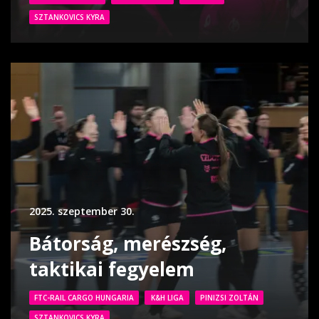
SZTANKOVICS KYRA
2025. szeptember 30.
Bátorság, merészség,
taktikai fegyelem
FTC-RAIL CARGO HUNGARIA
K&H LIGA
PINIZSI ZOLTÁN
SZTANKOVICS KYRA